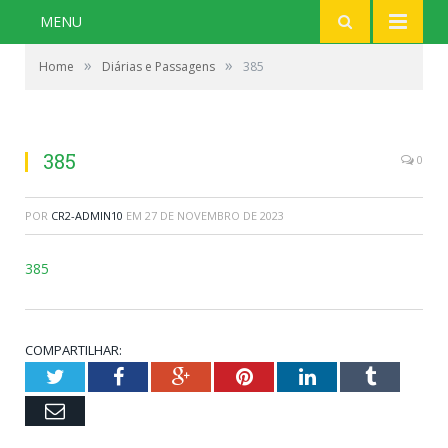
MENU
»
»
Home
Diárias e Passagens
385
385
0
POR
CR2-ADMIN10
EM
27 DE NOVEMBRO DE 2023
385
COMPARTILHAR:
Twitter
Facebook
Google+
Pinterest
LinkedIn
Tumblr
Email