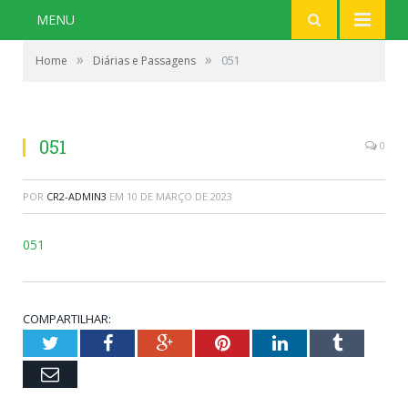
MENU
»
»
Home
Diárias e Passagens
051
051
0
POR
CR2-ADMIN3
EM
10 DE MARÇO DE 2023
051
COMPARTILHAR:
Twitter
Facebook
Google+
Pinterest
LinkedIn
Tumblr
Email