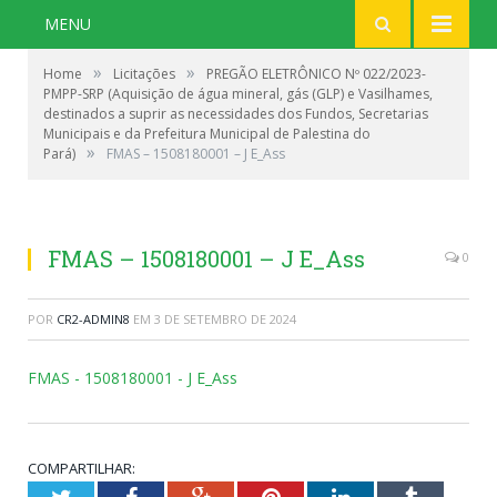
MENU
»
»
Home
Licitações
PREGÃO ELETRÔNICO Nº 022/2023-
PMPP-SRP (Aquisição de água mineral, gás (GLP) e Vasilhames,
destinados a suprir as necessidades dos Fundos, Secretarias
Municipais e da Prefeitura Municipal de Palestina do
»
Pará)
FMAS – 1508180001 – J E_Ass
FMAS – 1508180001 – J E_Ass
0
POR
CR2-ADMIN8
EM
3 DE SETEMBRO DE 2024
FMAS - 1508180001 - J E_Ass
COMPARTILHAR: