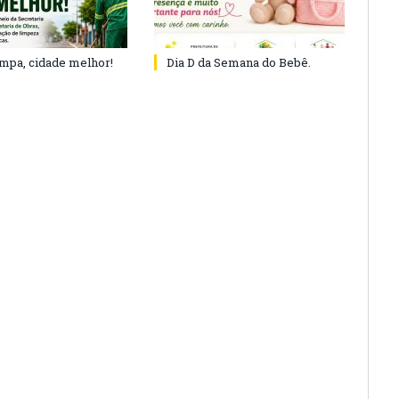
impa, cidade melhor!
Dia D da Semana do Bebê.