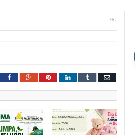
0
tter
Facebook
Google+
Pinterest
LinkedIn
Tumblr
Email