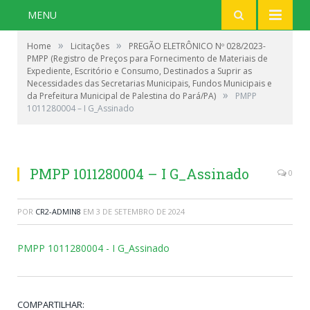
MENU
»
»
Home
Licitações
PREGÃO ELETRÔNICO Nº 028/2023-
PMPP (Registro de Preços para Fornecimento de Materiais de
Expediente, Escritório e Consumo, Destinados a Suprir as
Necessidades das Secretarias Municipais, Fundos Municipais e
»
da Prefeitura Municipal de Palestina do Pará/PA)
PMPP
1011280004 – I G_Assinado
PMPP 1011280004 – I G_Assinado
0
POR
CR2-ADMIN8
EM
3 DE SETEMBRO DE 2024
PMPP 1011280004 - I G_Assinado
COMPARTILHAR: