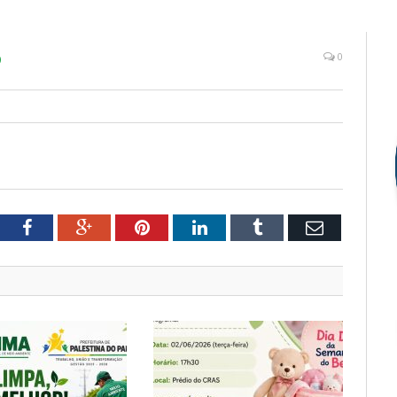
o
0
tter
Facebook
Google+
Pinterest
LinkedIn
Tumblr
Email