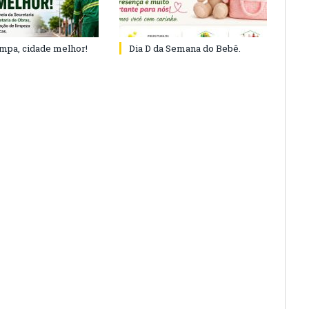
impa, cidade melhor!
Dia D da Semana do Bebê.