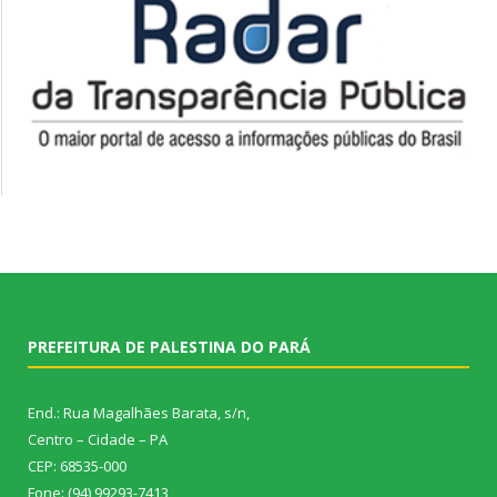
PREFEITURA DE PALESTINA DO PARÁ
End.: Rua Magalhães Barata, s/n,
Centro – Cidade – PA
CEP: 68535-000
Fone: (94) 99293-7413