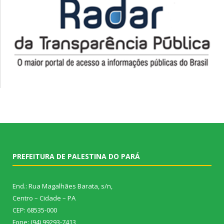
PREFEITURA DE PALESTINA DO PARÁ
End.: Rua Magalhães Barata, s/n,
Centro – Cidade – PA
CEP: 68535-000
Fone: (94) 99293-7413