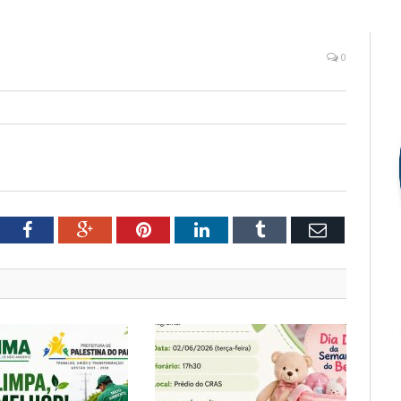
0
tter
Facebook
Google+
Pinterest
LinkedIn
Tumblr
Email