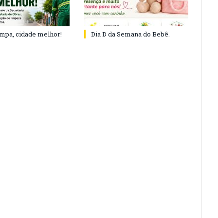
impa, cidade melhor!
Dia D da Semana do Bebê.