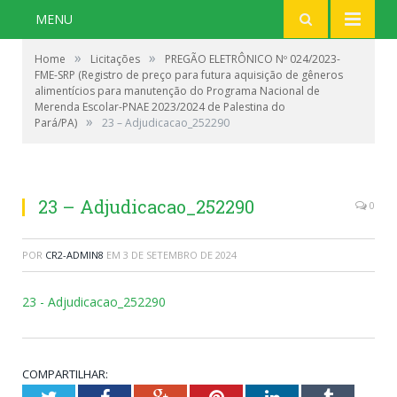
MENU
»
»
Home
Licitações
PREGÃO ELETRÔNICO Nº 024/2023-
FME-SRP (Registro de preço para futura aquisição de gêneros
alimentícios para manutenção do Programa Nacional de
Merenda Escolar-PNAE 2023/2024 de Palestina do
»
Pará/PA)
23 – Adjudicacao_252290
23 – Adjudicacao_252290
0
POR
CR2-ADMIN8
EM
3 DE SETEMBRO DE 2024
23 - Adjudicacao_252290
COMPARTILHAR: