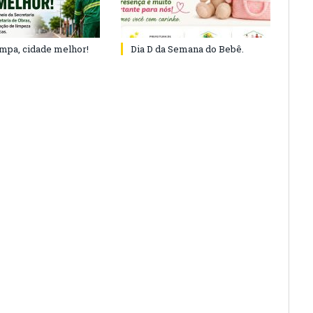
impa, cidade melhor!
Dia D da Semana do Bebê.