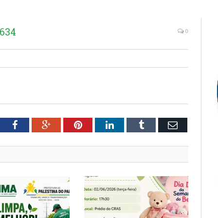
8634
0
tter
Facebook
Google+
Pinterest
LinkedIn
Tumblr
Email