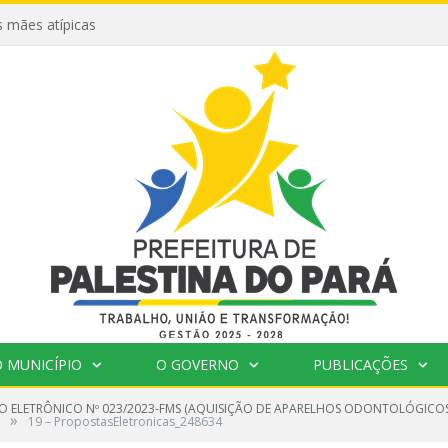
 mães atípicas
 MUNICÍPIO
O GOVERNO
PUBLICAÇÕES
O ELETRÔNICO Nº 023/2023-FMS (AQUISIÇÃO DE APARELHOS ODONTOLÓGICOS
»
19 – PropostasEletronicas_248634