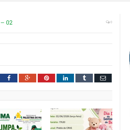
 – 02
0
tter
Facebook
Google+
Pinterest
LinkedIn
Tumblr
Email