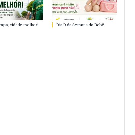
impa, cidade melhor!
Dia D da Semana do Bebê.