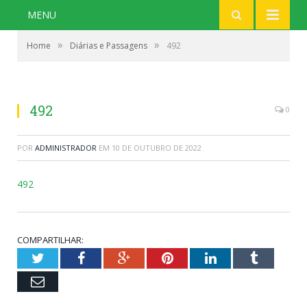
MENU
»
»
Home
Diárias e Passagens
492
492
0
POR
ADMINISTRADOR
EM
10 DE OUTUBRO DE 2022
492
COMPARTILHAR:
Twitter
Facebook
Google+
Pinterest
LinkedIn
Tumblr
Email