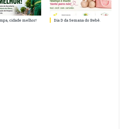
impa, cidade melhor!
Dia D da Semana do Bebê.