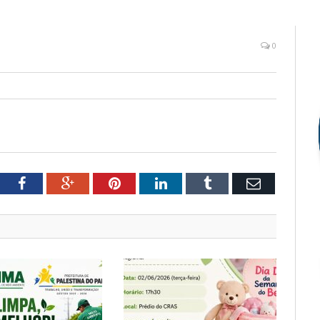
0
tter
Facebook
Google+
Pinterest
LinkedIn
Tumblr
Email