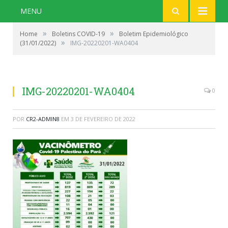
MENU
»
»
Home
Boletins COVID-19
Boletim Epidemiológico
»
(31/01/2022)
IMG-20220201-WA0404
IMG-20220201-WA0404
0
POR
CR2-ADMIN8
EM
3 DE FEVEREIRO DE 2022