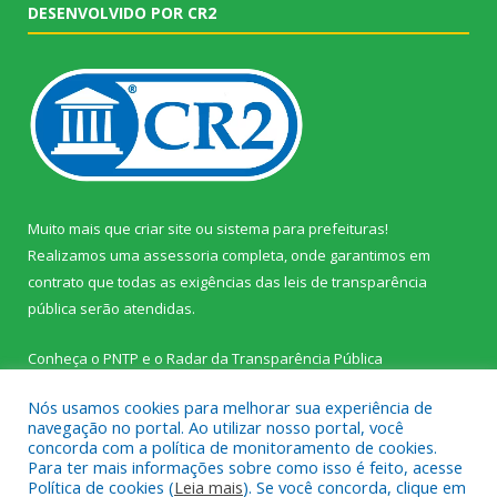
DESENVOLVIDO POR CR2
Muito mais que
criar site
ou
sistema para prefeituras
!
Realizamos uma
assessoria
completa, onde garantimos em
contrato que todas as exigências das
leis de transparência
pública
serão atendidas.
Conheça o
PNTP
e o
Radar da Transparência Pública
Nós usamos cookies para melhorar sua experiência de
navegação no portal. Ao utilizar nosso portal, você
concorda com a política de monitoramento de cookies.
Para ter mais informações sobre como isso é feito, acesse
Todos os direitos reservados a Prefeitura Municipal de Palestina
Política de cookies (
Leia mais
). Se você concorda, clique em
do Pará.