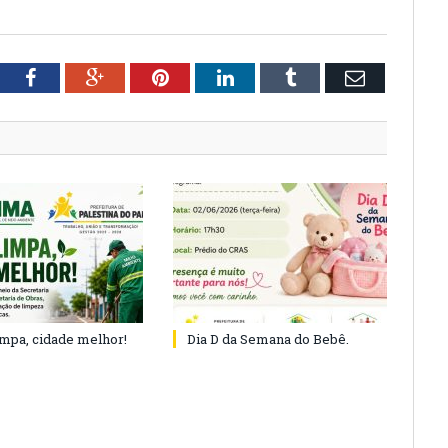
tter
Facebook
Google+
Pinterest
LinkedIn
Tumblr
Email
impa, cidade melhor!
Dia D da Semana do Bebê.